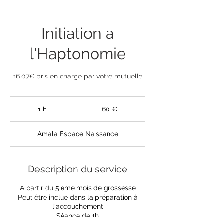
Massage Rebozo
Initiation a
Tarifs & rendez-vous
Contact
l'Haptonomie
16.07€ pris en charge par votre mutuelle
60
euros
1 h
1
60 €
Amala Espace Naissance
Description du service
A partir du 5ieme mois de grossesse
Peut être inclue dans la préparation à
l'accouchement
Séance de 1h