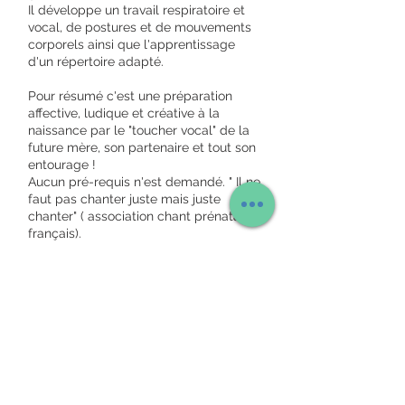
Il développe un travail respiratoire et
vocal, de postures et de mouvements
corporels ainsi que l'apprentissage
d'un répertoire adapté.
Pour résumé c'est une préparation
affective, ludique et créative à la
naissance par le "toucher vocal" de la
future mère, son partenaire et tout son
entourage !
Aucun pré-requis n'est demandé. " Il ne
faut pas chanter juste mais juste
chanter" ( association chant prénatal
français).
Les ateliers se déroulent dès le début
de la grossesse.
Prendre rendez-vous
Tel: (+32) 0497 66 11 09