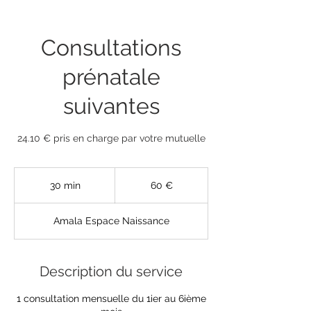
Massage Rebozo
Consultations
Tarifs & rendez-vous
Contact
prénatale
suivantes
24.10 € pris en charge par votre mutuelle
60
euros
30 min
3
60 €
0
m
Amala Espace Naissance
i
n
Description du service
1 consultation mensuelle du 1ier au 6ième